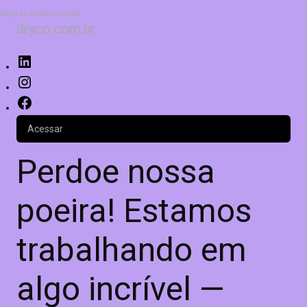
Skip to main content
dryco.com.br
Acessar
Perdoe nossa
poeira! Estamos
trabalhando em
algo incrível —