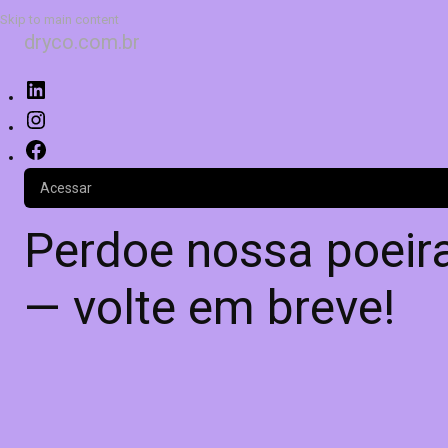
Skip to main content
dryco.com.br
Acessar
Perdoe nossa poeira
— volte em breve!