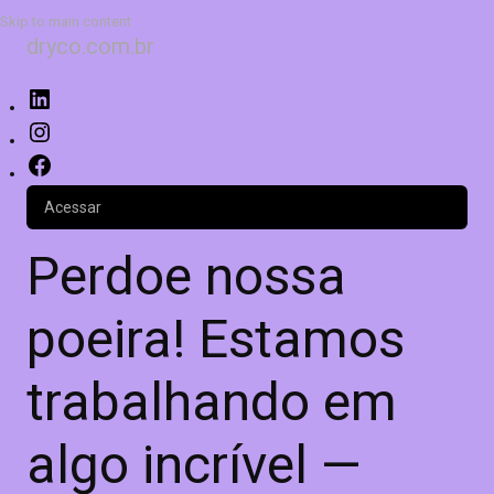
Skip to main content
dryco.com.br
Acessar
Perdoe nossa
poeira! Estamos
trabalhando em
algo incrível —