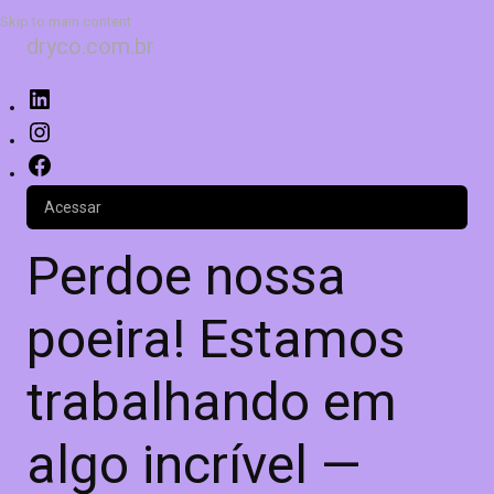
Skip to main content
dryco.com.br
Acessar
Perdoe nossa
poeira! Estamos
trabalhando em
algo incrível —