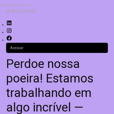
Skip to main content
dryco.com.br
Acessar
Perdoe nossa
poeira! Estamos
trabalhando em
algo incrível —