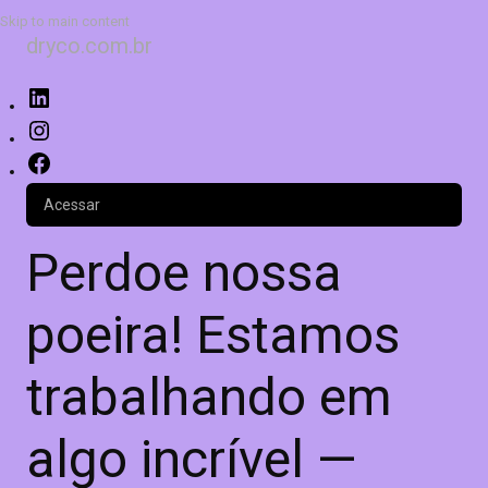
Skip to main content
dryco.com.br
Acessar
Perdoe nossa
poeira! Estamos
trabalhando em
algo incrível —