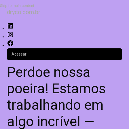
Skip to main content
dryco.com.br
Acessar
Perdoe nossa
poeira! Estamos
trabalhando em
algo incrível —