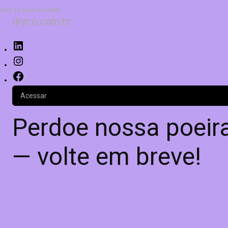
Skip to main content
dryco.com.br
Acessar
Perdoe nossa poeira
— volte em breve!